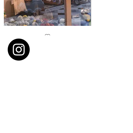
Lil Weasel window
Lots of yarns