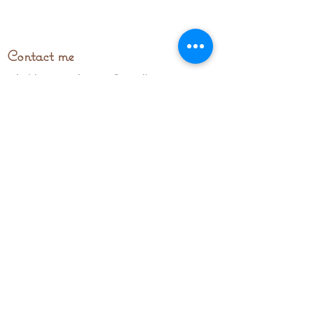
Contact me
stitchingupparistours@gmail.com
© 2023 by stitchingupparis.com. Proudly
created with
Wix.com