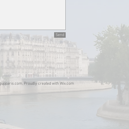
Send
ngupparis.com. Proudly created with
Wix.com