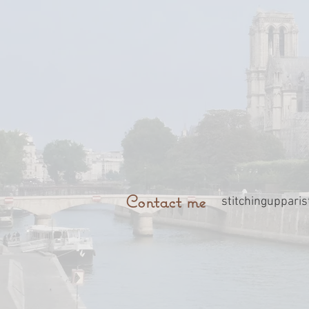
Contact me
stitchinguppari